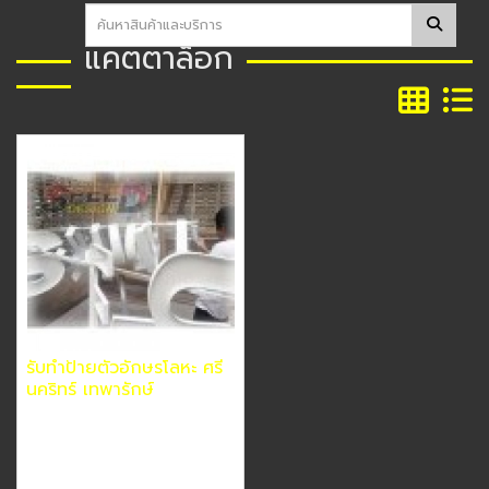
แคตตาล็อก
รับทำป้ายตัวอักษรโลหะ ศรี
นคริทร์ เทพารักษ์