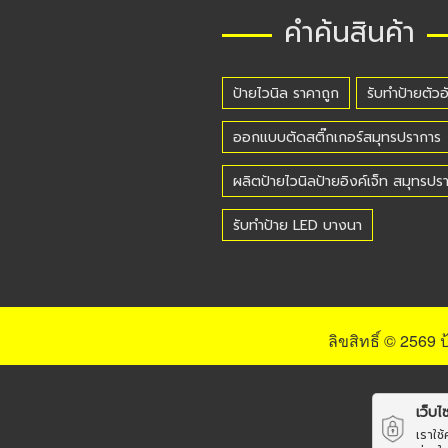
คำค้นสินค้า
ป้ายไวนิล ราคาถูก
รับทำป้ายตัวอ
ออกแบบตัดสติ๊กเกอร์สมุทรปราการ
ผลิตป้ายไวนิลป้ายอิงค์เจ็ท สมุทรป
รับทำป้าย LED บางนา
ลิขสิทธิ์ © 2569
เว็บไซ
เราใช