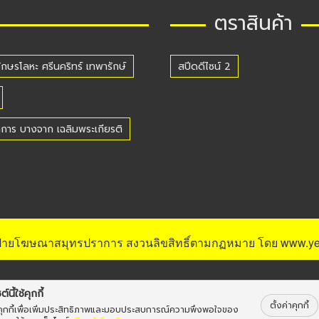
ตราสินค้า
ักษรโลหะ ศรีนคริทร์ เทพารักษ์
สปีดดีไซน์ 2
ราการ บางจาก เฉลิมพระเกียรติ
ป้ายโฆษณาสมุทรปราการ
สงวนลิขสิทธิ์ตามกฏหมาย โดย
www.ye
ต์นี้ใช้คุกกี้
ตั้งค่าคุกกี้
้คุกกี้เพื่อเพิ่มประสิทธิภาพและมอบประสบการณ์ความพึงพอใจของ