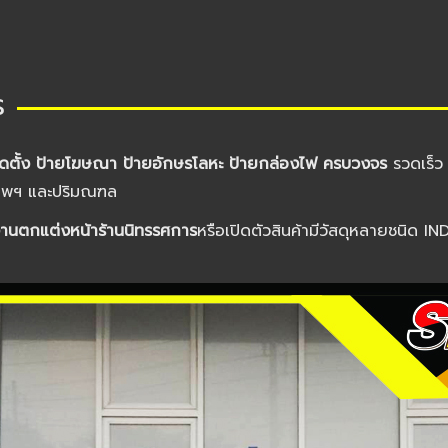
ร
ดตั้ง ป้ายโฆษณา ป้ายอักษรโลหะ ป้ายกล่องไฟ ครบวงจร
รวดเร็ว
งเทพฯ และปริมณฑล
 งานตกแต่งหน้าร้านนิทรรศการ
หรือเปิดตัวสินค้ามีวัสดุหลายชนิด