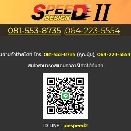
ถามทำป้ายได้ที่ โทร.
081-553-8735
(คุณนุ้ย),
064-223-5554
สนใจสามารถสแกนคิวอาร์โค้ดได้ทันทีที่
ID LINE :
joespeed2